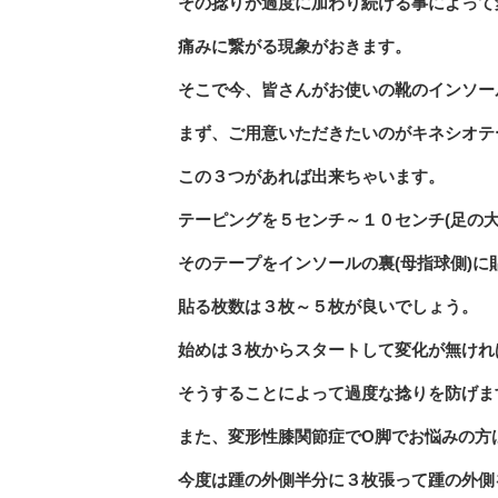
その捻りが過度に加わり続ける事によって
痛みに繋がる現象がおきます。
そこで今、皆さんがお使いの靴のインソー
まず、ご用意いただきたいのがキネシオテ
この３つがあれば出来ちゃいます。
テーピングを５センチ～１０センチ(足の
そのテープをインソールの裏(母指球側)
貼る枚数は３枚～５枚が良いでしょう。
始めは３枚からスタートして変化が無けれ
そうすることによって過度な捻りを防げま
また、変形性膝関節症でO脚でお悩みの方
今度は踵の外側半分に３枚張って踵の外側